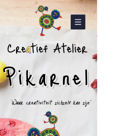
Cre
a
tief Atelier
Pikarnel
'Waar creativiteit zichzelf kan zijn'