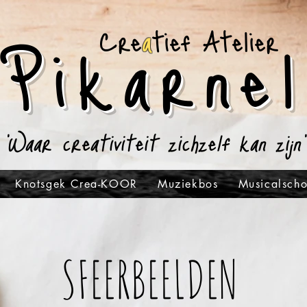
Pikarnel
Cre
a
tief Atelier
'Waar creativiteit zichzelf kan zijn'
Knotsgek Crea-KOOR
Muziekbos
Musicalsch
SFEERBEELDEN