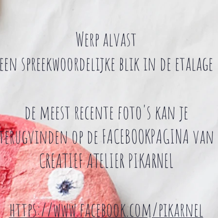
Werp alvast
een spreekwoordelijke blik in de etalage
de meest recente foto's kan je
terugvinden op de FACEBOOKPAGINA van
CREATIEF ATELIER PIKARNEL
https://www.facebook.com/pikarnel