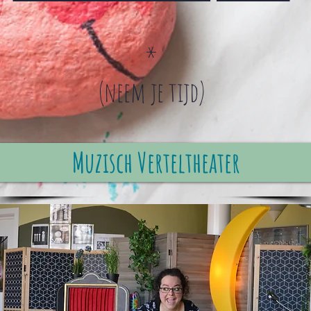
*
(neem je tijd)
Muzisch Verteltheater